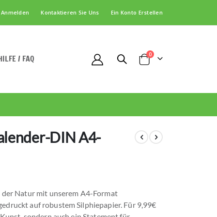
Anmelden
Kontaktieren Sie Uns
Ein Konto Erstellen
Artikel
0
HILFE / FAQ
Cart
lender-DIN A4-
ht der Natur mit unserem A4-Format
edruckt auf robustem Silphiepapier. Für 9,99€
k Kunst, sondern auch ein Statement für