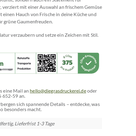
r, verziert mit einer Auswahl an frischem Gemüse
gt einen Hauch von Frische in deine Küche und
 für grüne Gaumenfreuden.
Natur verzaubern und setze ein Zeichen mit Stil.
s eine Mail an
hello@diegrasdruckerei.de
oder
6 652-59 an.
rbergen sich spannende Details – entdecke, was
o besonders macht.
ertig, Lieferfrist 1-3 Tage