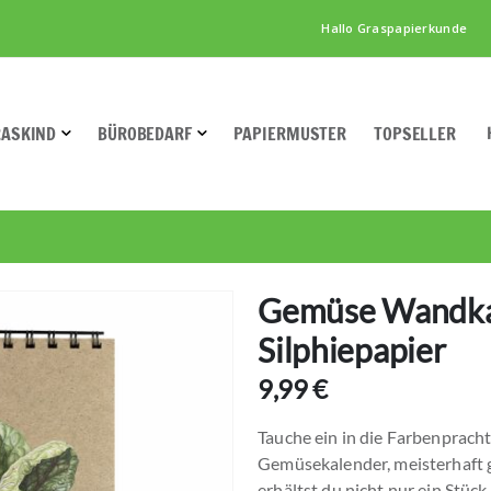
Hallo Graspapierkunde
RASKIND
BÜROBEDARF
PAPIERMUSTER
TOPSELLER
Gemüse Wandka
Silphiepapier
9,99 €
Tauche ein in die Farbenprac
Gemüsekalender, meisterhaft g
erhältst du nicht nur ein Stüc