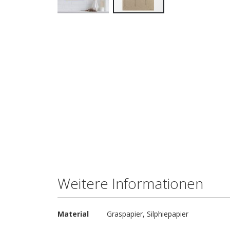
Zum
Anfang
der
Bildgalerie
springen
Weitere Informationen
Weitere
Material
Graspapier, Silphiepapier
Informationen