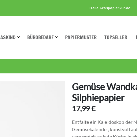
Hallo Graspapierkunde
RASKIND
BÜROBEDARF
PAPIERMUSTER
TOPSELLER
Gemüse Wandka
Silphiepapier
17,99 €
Entfalte ein Kaleidoskop der 
Gemüsekalender, kunstvoll auf
verwandelt es jede Küche in ei