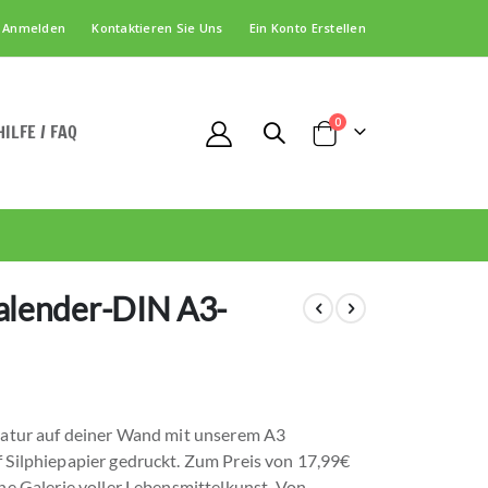
Anmelden
Kontaktieren Sie Uns
Ein Konto Erstellen
Artikel
0
HILFE / FAQ
Cart
lender-DIN A3-
Natur auf deiner Wand mit unserem A3
 Silphiepapier gedruckt. Zum Preis von 17,99€
ne Galerie voller Lebensmittelkunst. Von