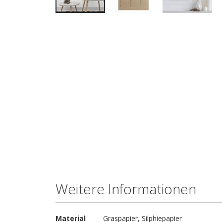
Zum
Anfang
der
Bildgalerie
springen
Weitere Informationen
Weitere
Material
Graspapier, Silphiepapier