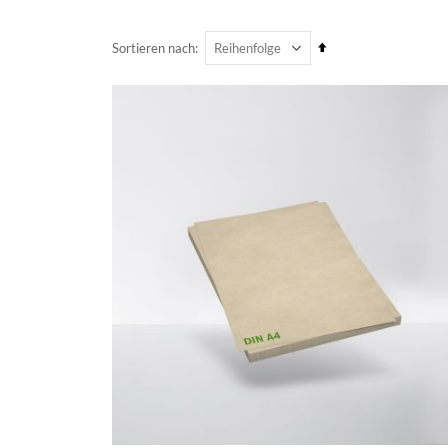
Absteigend
Sortieren nach
sortieren