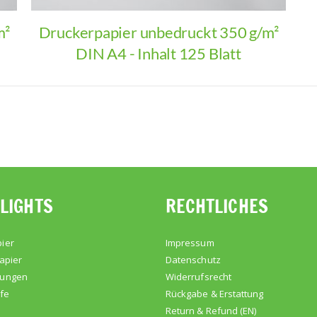
m²
Druckerpapier unbedruckt 350 g/m²
DIN A4 - Inhalt 125 Blatt
LIGHTS
RECHTLICHES
ier
Impressum
apier
Datenschutz
kungen
Widerrufsrecht
lfe
Rückgabe & Erstattung
Return & Refund (EN)