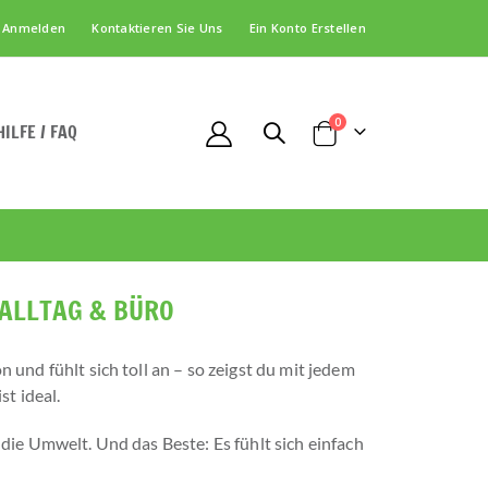
Anmelden
Kontaktieren Sie Uns
Ein Konto Erstellen
Artikel
0
HILFE / FAQ
Cart
 ALLTAG & BÜRO
 und fühlt sich toll an – so zeigst du mit jedem
st ideal.
 die Umwelt. Und das Beste: Es fühlt sich einfach