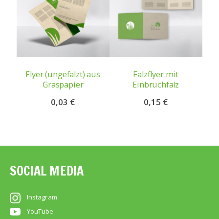
Flyer (ungefalzt) aus
Falzflyer mit
Zi
Graspapier
Einbruchfalz
0,03 €
0,15 €
SOCIAL MEDIA
Instagram
YouTube