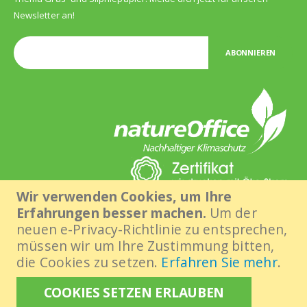
Newsletter an!
ABONNIEREN
Wir verwenden Cookies, um Ihre
Erfahrungen besser machen.
Um der
neuen e-Privacy-Richtlinie zu entsprechen,
müssen wir um Ihre Zustimmung bitten,
die Cookies zu setzen.
Erfahren Sie mehr
.
©
2026 die grasdruckerei | eine Marke der
e.kurz+co druck und
medientechnik gmbh
. Alle Rechte vorbehalten.
COOKIES SETZEN ERLAUBEN