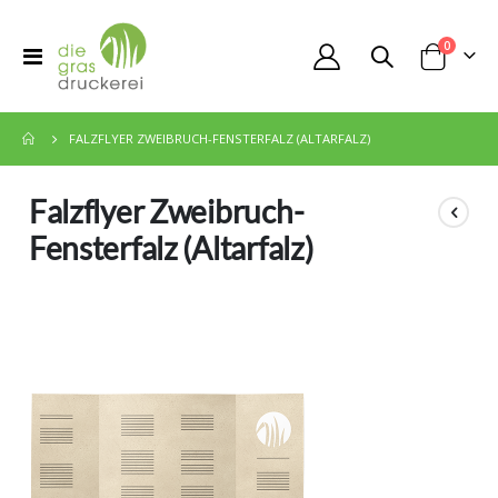
Artikel
0
Toggle
Cart
Nav
FALZFLYER ZWEIBRUCH-FENSTERFALZ (ALTARFALZ)
Falzflyer Zweibruch-
Fensterfalz (Altarfalz)