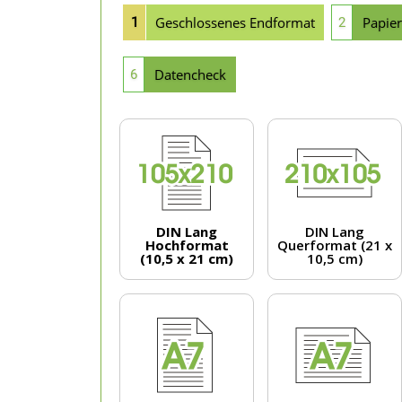
Geschlossenes Endformat
Papier
1
2
Datencheck
6
DIN Lang
DIN Lang
Hochformat
Querformat (21 x
(10,5 x 21 cm)
10,5 cm)