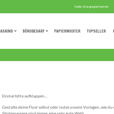
Hallo Graspapierkunde
RASKIND
BÜROBEDARF
PAPIERMUSTER
TOPSELLER
Einmal bitte aufklappen…
Gestalte deine Flyer selbst oder nutze unsere Vorlagen, wie du
Silphiepapiere sind immer eine sehr gute Wahl.