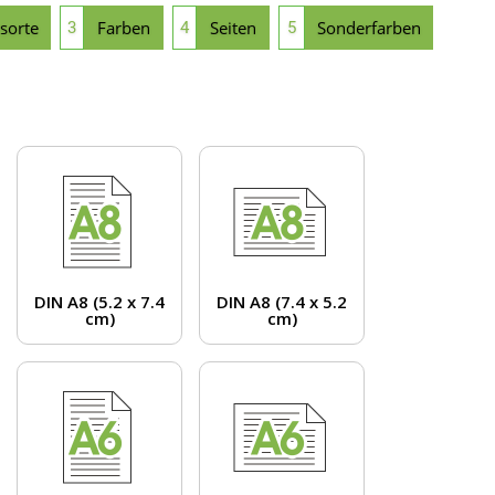
sorte
Farben
Seiten
Sonderfarben
3
4
5
DIN A8 (5.2 x 7.4
DIN A8 (7.4 x 5.2
cm)
cm)