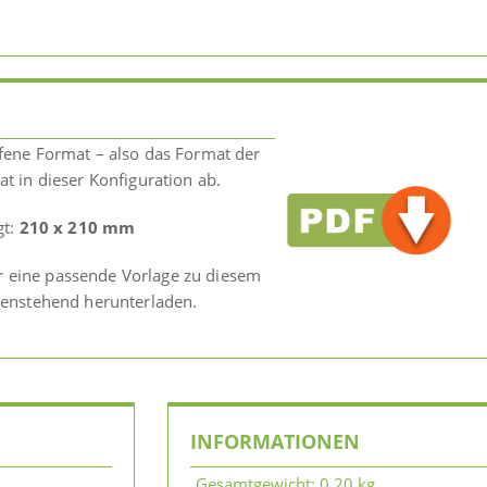
fene Format – also das Format der
t in dieser Konfiguration ab.
gt:
210 x 210 mm
dir eine passende Vorlage zu diesem
benstehend herunterladen.
INFORMATIONEN
Gesamtgewicht
:
0,20 kg