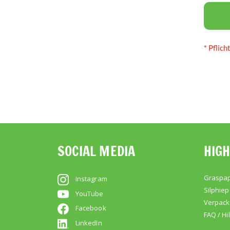
SOCIAL MEDIA
HIGH
Graspap
Instagram
Silphiep
YouTube
Verpac
Facebook
FAQ / Hi
LinkedIn