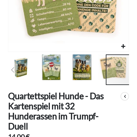
Zum
Quartettspiel Hunde - Das
Anfang
der
Kartenspiel mit 32
Bildgalerie
Hunderassen im Trumpf-
springen
Duell
14,00 €