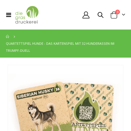
Artikel
0
Toggle
Cart
Nav
QUARTETTSPIEL HUNDE - DAS KARTENSPIEL MIT 32 HUNDERASSEN IM
TRUMPF-DUELL
Zum
Ende
der
Bildgalerie
springen