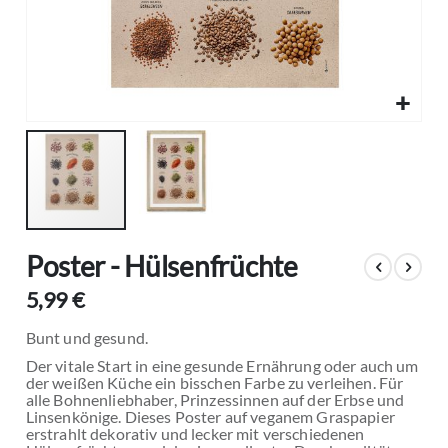
Zum
Poster - Hülsenfrüchte
Anfang
der
5,99 €
Bildgalerie
springen
Bunt und gesund.
Der vitale Start in eine gesunde Ernährung oder auch um
der weißen Küche ein bisschen Farbe zu verleihen. Für
alle Bohnenliebhaber, Prinzessinnen auf der Erbse und
Linsenkönige. Dieses Poster auf veganem Graspapier
erstrahlt dekorativ und lecker mit verschiedenen