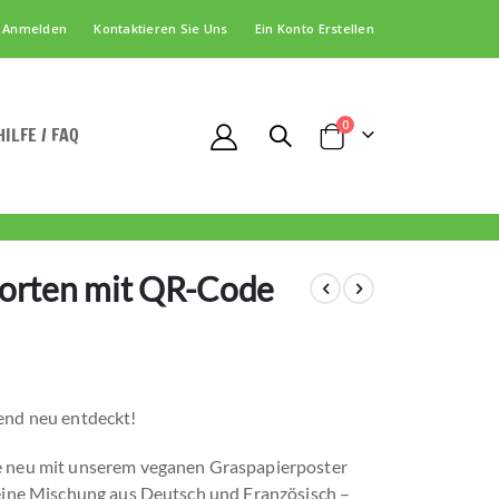
Anmelden
Kontaktieren Sie Uns
Ein Konto Erstellen
Artikel
0
HILFE / FAQ
Cart
orten mit QR-Code
end neu entdeckt!
e neu mit unserem veganen Graspapierposter
eine Mischung aus Deutsch und Französisch –