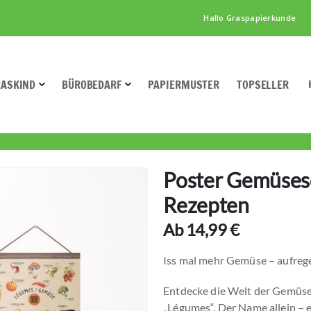
Hallo Graspapierkunde
RASKIND
BÜROBEDARF
PAPIERMUSTER
TOPSELLER
Poster Gemüses
Rezepten
Ab
14,99 €
Iss mal mehr Gemüse – aufreg
Entdecke die Welt der Gemüs
„Légumes“. Der Name allein – 