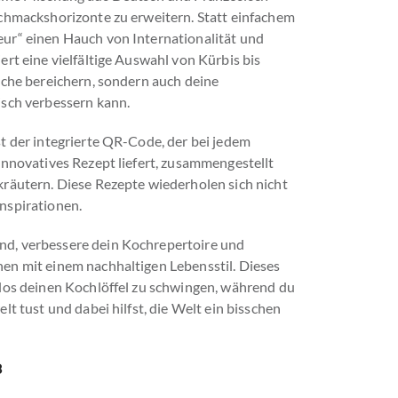
schmackshorizonte zu erweitern. Statt einfachem
ur“ einen Hauch von Internationalität und
ert eine vielfältige Auswahl von Kürbis bis
üche bereichern, sondern auch deine
isch verbessern kann.
t der integrierte QR-Code, der bei jedem
innovatives Rezept liefert, zusammengestellt
kräutern. Diese Rezepte wiederholen sich nicht
nspirationen.
d, verbessere dein Kochrepertoire und
en mit einem nachhaltigen Lebensstil. Dieses
elos deinen Kochlöffel zu schwingen, während du
lt tust und dabei hilfst, die Welt ein bisschen
3