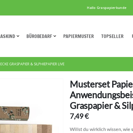
Hallo Graspapierkunde
RASKIND
BÜROBEDARF
PAPIERMUSTER
TOPSELLER
CKE GRASPAPIER & SILPHIEPAPIER LIVE
Musterset Papie
Anwendungsbeis
Graspapier & Sil
7,49 €
Willst du wirklich wissen, wie