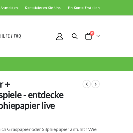
Anmelden
Kontaktieren Sie Uns
Ein Konto Erstellen
Artikel
0
HILFE / FAQ
Cart
r +
piele - entdecke
phiepapier live
 sich Graspapier oder Silphiepapier anfühlt? Wie