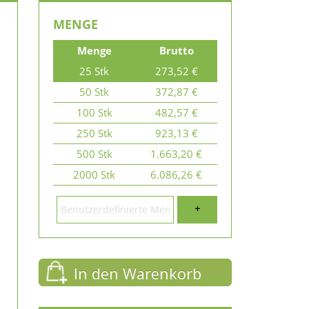
MENGE
Menge
Brutto
25 Stk
273,52 €
50 Stk
372,87 €
100 Stk
482,57 €
250 Stk
923,13 €
500 Stk
1.663,20 €
2000 Stk
6.086,26 €
+
In den Warenkorb