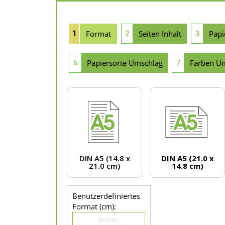
Format
Seiten Inhalt
Papi
1
2
3
Papiersorte Umschlag
Farben U
6
7
DIN A5 (14.8 x
DIN A5 (21.0 x
21.0 cm)
14.8 cm)
Benutzerdefiniertes
Format (cm):