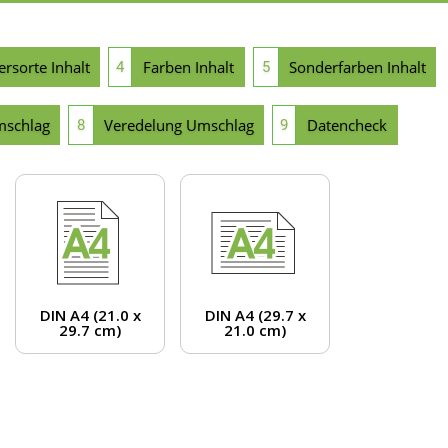
ersorte Inhalt
Farben Inhalt
Sonderfarben Inhalt
4
5
mschlag
Veredelung Umschlag
Datencheck
8
9
DIN A4 (21.0 x
DIN A4 (29.7 x
29.7 cm)
21.0 cm)