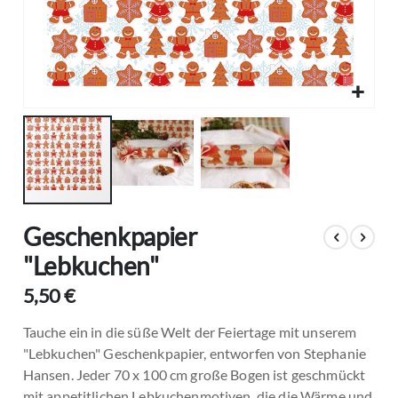
Zum
Geschenkpapier
Anfang
der
"Lebkuchen"
Bildgalerie
5,50 €
springen
Tauche ein in die süße Welt der Feiertage mit unserem
"Lebkuchen" Geschenkpapier, entworfen von Stephanie
Hansen. Jeder 70 x 100 cm große Bogen ist geschmückt
mit appetitlichen Lebkuchenmotiven, die die Wärme und