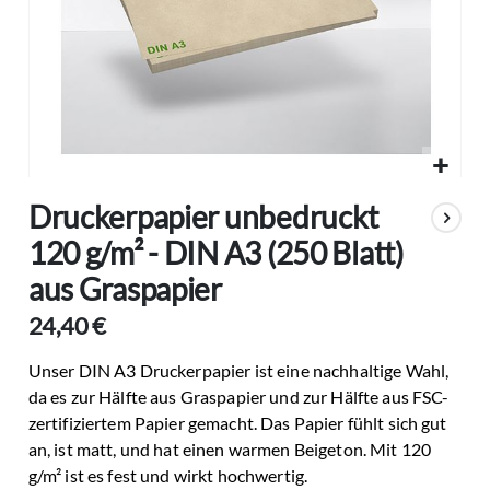
Zum
Druckerpapier unbedruckt
Anfang
der
120 g/m² - DIN A3 (250 Blatt)
Bildgalerie
aus Graspapier
springen
24,40 €
Unser DIN A3 Druckerpapier ist eine nachhaltige Wahl,
da es zur Hälfte aus Graspapier und zur Hälfte aus FSC-
zertifiziertem Papier gemacht. Das Papier fühlt sich gut
an, ist matt, und hat einen warmen Beigeton. Mit 120
g/m² ist es fest und wirkt hochwertig.